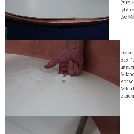
(zum E
gibt e
die Mi
Damit 
das Pa
umrüh
Milch
Kessel
Milch 
gleic