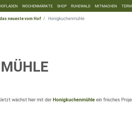
HOFLADEN
WOCHENMÄRKTE
SHOP
RUHEWALD
MITMACHEN
TERM
das neueste vom Hof
Honigkuchenmühle
NMÜHLE
Jetzt wächst hier mit der
Honigkuchenmühle
ein frisches Proj