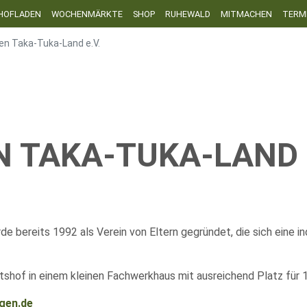
HOFLADEN
WOCHENMÄRKTE
SHOP
RUHEWALD
MITMACHEN
TERM
en Taka-Tuka-Land e.V.
 TAKA-TUKA-LAND E
 bereits 1992 als Verein von Eltern gegründet, die sich eine ind
tshof in einem kleinen Fachwerkhaus mit ausreichend Platz für 
gen.de